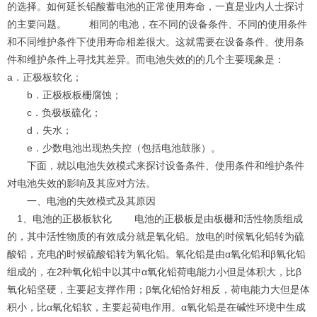
的选择。如何延长铅酸蓄电池的正常使用寿命，一直是业内人士探讨
的主要问题。 相同的电池，在不同的设备条件、不同的使用条件
和不同维护条件下使用寿命相差很大。这就需要在设备条件、使用条
件和维护条件上寻找其差异。而电池失效的的几个主要现象是：
a．正极板软化；
b．正极板板栅腐蚀；
c．负极板硫化；
d．失水；
e．少数电池出现热失控（包括电池鼓胀）。
下面，就以电池失效模式来探讨设备条件、使用条件和维护条件
对电池失效的影响及其应对方法。
一、电池的失效模式及其原因
1、电池的正极板软化 电池的正极板是由板栅和活性物质组成
的，其中活性物质的有效成分就是氧化铅。放电的时候氧化铅转为硫
酸铅，充电的时候硫酸铅转为氧化铅。氧化铅是由α氧化铅和β氧化铅
组成的，在2种氧化铅中以其中α氧化铅荷电能力小但是体积大，比β
氧化铅坚硬，主要起支撑作用；β氧化铅恰好相反，荷电能力大但是体
积小，比α氧化铅软，主要起荷电作用。α氧化铅是在碱性环境中生成