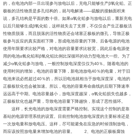
的，在电池内部一旦出现参与放电以后，充电只能够生产β氧化铅。正
极板的活性物质是多孔结构的，就与电解液——硫酸的接触面积来
说，多孔结构是平面的数十倍。如果α氧化铅参与放电以后，重新充电
以后只能够生成β氧化铅，这样就失去了支撑，不仅仅会产生正极板活
性物质脱落，而且脱落的活性物质还会堵塞正极板的微孔，导致正极
板参与反应的真实面积下降，形成电池容量的下降。后备电源的电池
使用年限要求比较严格，对电池的容量要求比较宽，因此后备电源使
用的电池α氧化铅和β氧化铅比例比深循环的动力型电池大一些。为了
减少α氧化铅参与放电，一般控制放电深度仅仅为40％。随着电池的
使用时间的增加，电池的容量下降，新电池放电40％的电量，对于旧
电池来说必然超过40％的，所以旧电池就相当于放电深度深，电池的
正极板软化也会被加速。所以，电池的容量寿命曲线的后期下降速率
远远高于中期。电池容量越小，放电深度越深，α氧化铅损失也越多，
正极板软化也越严重，导致电池容量下降越快，形成了恶性循环。
这样，
长光
电池的放电深度需要严格控制。实现这个控制的是靠
基站的电源管理系统的设置。目前控制电池放电深度的主要标准还是
一次放电量和放电电压。这样，尽可能避免在应急的时候强制放电，
而应该按照放电量来增加电池的容量。 2、电池的正极板腐蚀