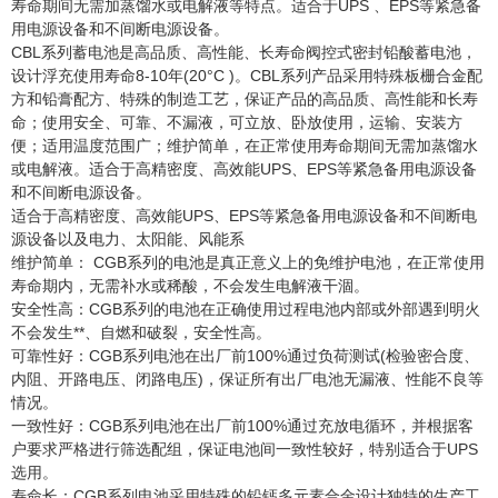
寿命期间无需加蒸馏水或电解液等特点。适合于UPS 、EPS等紧急备
用电源设备和不间断电源设备。
CBL系列蓄电池是高品质、高性能、长寿命阀控式密封铅酸蓄电池，
设计浮充使用寿命8-10年(20°C )。CBL系列产品采用特殊板栅合金配
方和铅膏配方、特殊的制造工艺，保证产品的高品质、高性能和长寿
命；使用安全、可靠、不漏液，可立放、卧放使用，运输、安装方
便；适用温度范围广；维护简单，在正常使用寿命期间无需加蒸馏水
或电解液。适合于高精密度、高效能UPS、EPS等紧急备用电源设备
和不间断电源设备。
适合于高精密度、高效能UPS、EPS等紧急备用电源设备和不间断电
源设备以及电力、太阳能、风能系
维护简单： CGB系列的电池是真正意义上的免维护电池，在正常使用
寿命期内，无需补水或稀酸，不会发生电解液干涸。
安全性高：CGB系列的电池在正确使用过程电池内部或外部遇到明火
不会发生**、自燃和破裂，安全性高。
可靠性好：CGB系列电池在出厂前100%通过负荷测试(检验密合度、
内阻、开路电压、闭路电压)，保证所有出厂电池无漏液、性能不良等
情况。
一致性好：CGB系列电池在出厂前100%通过充放电循环，并根据客
户要求严格进行筛选配组，保证电池间一致性较好，特别适合于UPS
选用。
寿命长：CGB系列电池采用特殊的铅钙多元素合金设计独特的生产工