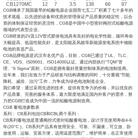
CB1270MC
12
7
3.5
138
66
87
CGB继承了我国最早的铅酸电源企业国营七五二厂积累了七十多年的
技术底蕴，以先进的设备和优质的管理保证产品质量的稳定性，以合
资的体制保证经营的灵活性，CGB是中国中小型密封阀控式铅酸电源
领域的代表型企业。
CGB研发的2V及12V管式胶体电池具有良好的电化学性能，循环寿命
大幅提高、低温性能良好，是太阳能及风能等新能源发电系统中储能
电池的首选产品。
CGB品牌电源是武汉市名优产品，目前，CGB已通过了UL、TLC、
CE、VDS、IS09001、ISO14000认证。通过内部执行“TQM"管
理、“6 Sigma"原则，CGB是拥有最好质量控制体系的电池制造商。
近年来，我们在致力于产品研发与结构调整的同时，十分重视“节能、
降耗、减排、治污"工作，力争成为绿色电池制造企业。
我们希望：通过采用先进的技术、提供有竞争力的价格，并以优良的
产品质量、完善的服务体系，最大限度地满足国内外客户的需求，努
力把CGB打造成为中国一流的铅酸电源制造商。
CGB 蓄电池参数表
系列： CB系列包括CB和CBL两个系列：
CB系列蓄电池是普通阀控式密封铅酸蓄电池，设计浮充使用寿命4-6
年(20°C )。CB系列产品具有使用安全、可靠、不漏液，可立放、卧
放使用，运输、安装方便，适用温度范围广，维护简单，在正常使用