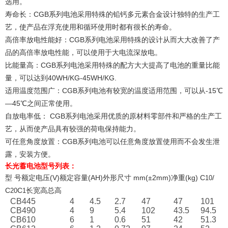
选用。
寿命长：CGB系列电池采用特殊的铅钙多元素合金设计独特的生产工
艺，使产品在浮充使用和循环使用时都有很长的寿命。
高倍率放电性能好：CGB系列电池采用特殊的设计从而大大改善了产
品的高倍率放电性能，可以使用于大电流深放电。
比能量高：CGB系列电池采用特殊的配方大大提高了电池的重量比能
量，可以达到40WH/KG-45WH/KG.
适用温度范围广：CGB系列电池有较宽的温度适用范围，可以从-15℃
—45℃之间正常使用。
自放电率低： CGB系列电池采用优质的原材料零部件和严格的生产工
艺，从而使产品具有较强的荷电保持能力。
可任意角度放置：CGB系列电池可以任意角度放置使用而不会发生泄
露，安装方便。
长光蓄电池
型号列表：
型 号额定电压(V)额定容量(AH)外形尺寸 mm(±2mm)净重(kg) C
/
10
C
C
长宽高总高
20
1
CB445
4
4.5
2.7
47
47
101
CB490
4
9
5.4
102
43.5
94.5
CB610
6
1
0.6
51
42
51.3