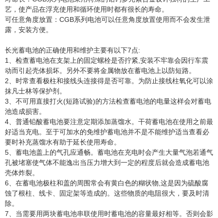
艺，使产品在浮充使用和循环使用时都有很长的寿命。
可任意角度放置：CGB系列电池可以任意角度放置使用而不会发生泄
露，安装方便。
长光蓄电池的正确使用和维护主要有以下7点:
1、检查蓄电池在支架上的固定螺栓是否拧紧,安装不牢靠会因行车震
动而引起壳体损坏。另外不要将金属物放在蓄电池上以防短路。
2、时常查看极柱和接线头连接得是否可靠。为防止接线柱氧化可以涂
抹凡士林等保护剂。
3、不可用直接打火(短路试验)的方法检查蓄电池的电量这样会对蓄电
池造成损害。
4、普通铅酸蓄电池要注意定期添加蒸馏水。干荷蓄电池在使用之前最
好适当充电。至于可加水的免维护蓄电池并不是不能维护适当查看必
要时补充蒸馏水有助于延长使用寿命。
5、蓄电池盖上的气孔应通畅。蓄电池在充电时会产生大量气泡若通气
孔被堵塞使气体不能逸出当压力增大到一定的程度后就会造成蓄电池
壳体炸裂。
6、在蓄电池极柱和盖的周围常会有黄白色的糊状物,这是因为硫酸腐
蚀了根柱、线卡、固定架等造成的。这些物质的电阻很大，要及时清
除。
7、当需要用两块蓄电池串联使用时蓄电池的容量最好相等。否则会影