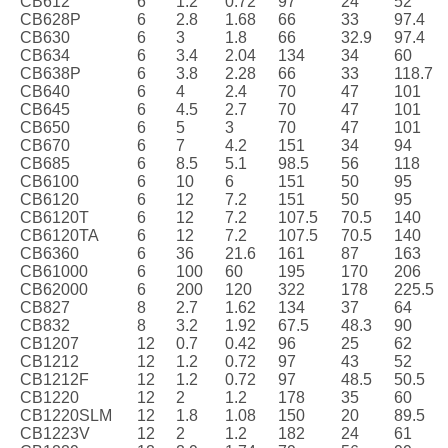
CB612
6
1.2
0.72
97
24
52
CB628P
6
2.8
1.68
66
33
97.4
CB630
6
3
1.8
66
32.9
97.4
CB634
6
3.4
2.04
134
34
60
CB638P
6
3.8
2.28
66
33
118.7
CB640
6
4
2.4
70
47
101
CB645
6
4.5
2.7
70
47
101
CB650
6
5
3
70
47
101
CB670
6
7
4.2
151
34
94
CB685
6
8.5
5.1
98.5
56
118
CB6100
6
10
6
151
50
95
CB6120
6
12
7.2
151
50
95
CB6120T
6
12
7.2
107.5
70.5
140
CB6120TA
6
12
7.2
107.5
70.5
140
CB6360
6
36
21.6
161
87
163
CB61000
6
100
60
195
170
206
CB62000
6
200
120
322
178
225.5
CB827
8
2.7
1.62
134
37
64
CB832
8
3.2
1.92
67.5
48.3
90
CB1207
12
0.7
0.42
96
25
62
CB1212
12
1.2
0.72
97
43
52
CB1212F
12
1.2
0.72
97
48.5
50.5
CB1220
12
2
1.2
178
35
60
CB1220SLM
12
1.8
1.08
150
20
89.5
CB1223V
12
2
1.2
182
24
61