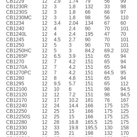
CB1229
12
2.9
1.74
79
56
99
CB1230R
12
3
1.8
132
33
98
CB1230S
12
3
1.8
66
66
97
CB1230MC
12
3
1.8
98
56
110
CB1234
12
3.4
2.04
134
67
60
CB1240
12
4
2.4
90
70
101
CB1240L
12
4
2.4
195
47
70
CB1245
12
4.5
2.7
90
70
101
CB1250
12
5
3
90
70
101
CB1250HC
12
5
3
84.2
69.2
102
CB1265P
12
6.5
3.9
151
65
94
CB1270
12
7
4.2
151
65
94
CB1270A
12
7
4.2
151
65
94
CB1270PC
12
7
4.2
151
64.5
95
CB1280
12
8
4.8
151
65
94
CB1295
12
9.5
5.7
151
65
112
CB12100
12
10
6
151
98
94.5
CB12120
12
12
7.2
151
98
94.5
CB12170
12
17
10.2
181
76
167
CB12240
12
24
14.4
166
175
125
CB12250
12
25
15
166
175
125
CB12250S
12
25
15
166
175
125
CB12280
12
28
16.8
165.5
125
175
CB12330
12
33
19.8
195.5
130
158
CB12350
12
35
21
198
132
170