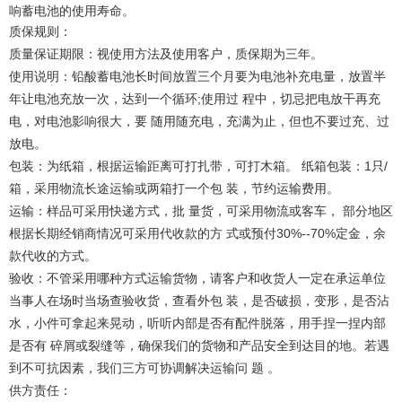
响蓄电池的使用寿命。
质保规则：
质量保证期限：视使用方法及使用客户，质保期为三年。
使用说明：铅酸蓄电池长时间放置三个月要为电池补充电量，放置半
年让电池充放一次，达到一个循环;使用过 程中，切忌把电放干再充
电，对电池影响很大，要 随用随充电，充满为止，但也不要过充、过
放电。
包装：为纸箱，根据运输距离可打扎带，可打木箱。 纸箱包装：1只/
箱，采用物流长途运输或两箱打一个包 装，节约运输费用。
运输：样品可采用快递方式，批 量货，可采用物流或客车， 部分地区
根据长期经销商情况可采用代收款的方 式或预付30%--70%定金，余
款代收的方式。
验收：不管采用哪种方式运输货物，请客户和收货人一定在承运单位
当事人在场时当场查验收货，查看外包 装，是否破损，变形，是否沾
水，小件可拿起来晃动，听听内部是否有配件脱落，用手捏一捏内部
是否有 碎屑或裂缝等，确保我们的货物和产品安全到达目的地。若遇
到不可抗因素，我们三方可协调解决运输问 题 。
供方责任：