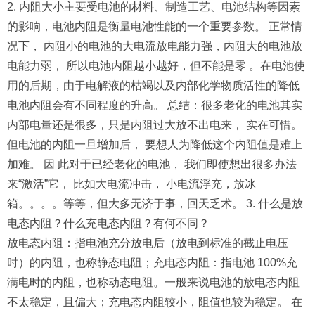
2. 内阻大小主要受电池的材料、制造工艺、电池结构等因素
的影响，电池内阻是衡量电池性能的一个重要参数。 正常情
况下， 内阻小的电池的大电流放电能力强，内阻大的电池放
电能力弱， 所以电池内阻越小越好，但不能是零 。在电池使
用的后期，由于电解液的枯竭以及内部化学物质活性的降低
电池内阻会有不同程度的升高。 总结：很多老化的电池其实
内部电量还是很多，只是内阻过大放不出电来， 实在可惜。
但电池的内阻一旦增加后， 要想人为降低这个内阻值是难上
加难。 因 此对于已经老化的电池， 我们即使想出很多办法
来“激活”它， 比如大电流冲击， 小电流浮充，放冰
箱。。。。等等，但大多无济于事，回天乏术。 3. 什么是放
电态内阻？什么充电态内阻？有何不同？
放电态内阻：指电池充分放电后（放电到标准的截止电压
时）的内阻，也称静态电阻；充电态内阻：指电池 100%充
满电时的内阻，也称动态电阻。一般来说电池的放电态内阻
不太稳定，且偏大；充电态内阻较小，阻值也较为稳定。 在