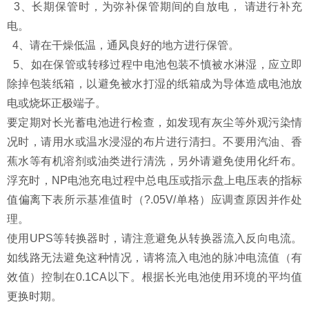
3、长期保管时，为弥补保管期间的自放电， 请进行补充
电。
4、请在干燥低温，通风良好的地方进行保管。
5、如在保管或转移过程中电池包装不慎被水淋湿，应立即
除掉包装纸箱，以避免被水打湿的纸箱成为导体造成电池放
电或烧坏正极端子。
要定期对长光蓄电池进行检查，如发现有灰尘等外观污染情
况时，请用水或温水浸湿的布片进行清扫。不要用汽油、香
蕉水等有机溶剂或油类进行清洗，另外请避免使用化纤布。
浮充时，NP电池充电过程中总电压或指示盘上电压表的指标
值偏离下表所示基准值时（?.05V/单格）应调查原因并作处
理。
使用UPS等转换器时，请注意避免从转换器流入反向电流。
如线路无法避免这种情况，请将流入电池的脉冲电流值（有
效值）控制在0.1CA以下。根据长光电池使用环境的平均值
更换时期。