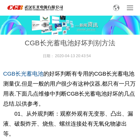
CGB长光蓄电池好坏判别方法
日期：
2020-04-13 20:43:54
CGB长光蓄电池
的好坏判断有专用的CGB长光蓄电池
测量仪,但是一般的用户很少有这种仪器,都只有一只万
用表.下面几点维修中判断CGB长光蓄电池好坏的几点
总结,以供参考。
01、从外观判断：观察外观有无变形、凸出、漏
液、破裂炸开、烧焦、螺丝连接处有无氧化物渗出
等。