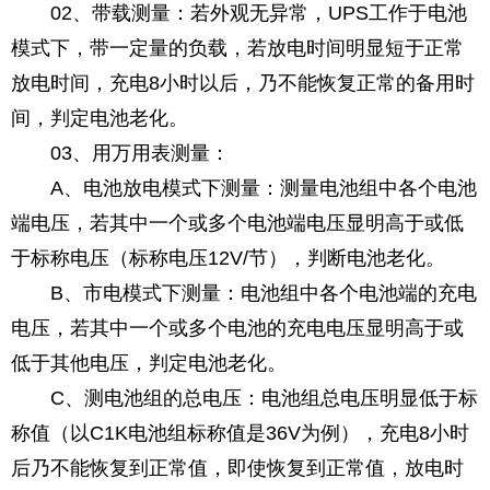
02、带载测量：若外观无异常，UPS工作于电池
模式下，带一定量的负载，若放电时间明显短于正常
放电时间，充电8小时以后，乃不能恢复正常的备用时
间，判定电池老化。
03、用万用表测量：
A、电池放电模式下测量：测量电池组中各个电池
端电压，若其中一个或多个电池端电压显明高于或低
于标称电压（标称电压12V/节），判断电池老化。
B、市电模式下测量：电池组中各个电池端的充电
电压，若其中一个或多个电池的充电电压显明高于或
低于其他电压，判定电池老化。
C、测电池组的总电压：电池组总电压明显低于标
称值（以C1K电池组标称值是36V为例），充电8小时
后乃不能恢复到正常值，即使恢复到正常值，放电时