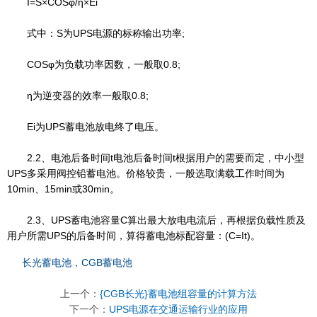
I=S×COSφ/η×Ei
式中：S为UPS电源的标称输出功率;
COSφ为负载功率因数，一般取0.8;
η为逆变器的效率一般取0.8;
Ei为UPS蓄电池放电终了电压。
2.2、电池后备时间t电池后备时间t根据用户的需要而定，中小型
UPS多采用阀控铅蓄电池。价格较贵，一般选取满载工作时间为
10min、15min或30min。
2.3、UPS蓄电池容量C算出最大放电电流后，再根据负载性质及
用户所需UPS的后备时间，算得蓄电池标配容量：(C=It)。
长光蓄电池，CGB蓄电池
上一个：
{CGB长光}蓄电池组容量的计算方法
下一个：
UPS电源在交通运输行业的应用