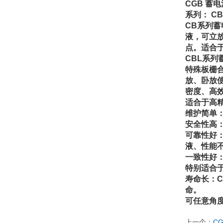
CGB 蓄
系列： C
CB系列蓄
液，可立
点。适合于
CBL系列
特殊板栅
放、卧放
密度、高效
适合于高
维护简单
安全性高
可靠性好：
液、性能
一致性好
特别适合于
寿命长：
命。
可任意角
上一个：
C