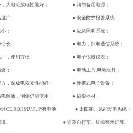
小，大电流放电性能好； ● 消防备用电源；
应温度广； ● 安全防护报警系统；
自放电小； ● 应急照明系统；
用寿命长； ● 电力，邮电通信系统；
电出厂，使用方便； ● 电子仪器仪表；
全防爆； ● 电动工具,电动玩具；
配方，深放电恢复性能好； ● 便携式电子设备；
离电解液，侧倒仍能使用； ● 摄影器材；
通过CE,ROHS认证,所有电池 ● 太阳能、风能发电系统；
家标准。 ● 巡逻自行车、红绿警示灯等。