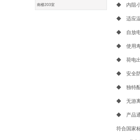
◆ 内阻
南楼203室
◆ 适
◆ 
◆ 使
◆ 荷
◆ 安
◆ 独特
◆ 无游
◆ 产品
符合国