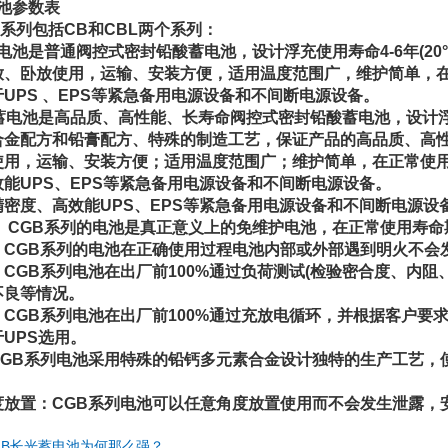
电池参数表
B系列包括CB和CBL两个系列：
电池是普通阀控式密封铅酸蓄电池，设计浮充使用寿命4-6年(20
放、卧放使用，运输、安装方便，适用温度范围广，维护简单，
UPS 、EPS等紧急备用电源设备和不间断电源设备。
蓄电池是高品质、高性能、长寿命阀控式密封铅酸蓄电池，设计浮充使用
合金配方和铅膏配方、特殊的制造工艺，保证产品的高品质、高
使用，运输、安装方便；适用温度范围广；维护简单，在正常使
能UPS、EPS等紧急备用电源设备和不间断电源设备。
精密度、高效能UPS、EPS等紧急备用电源设备和不间断电源设
： CGB系列的电池是真正意义上的免维护电池，在正常使用寿
：CGB系列的电池在正确使用过程电池内部或外部遇到明火不会发
CGB系列电池在出厂前100%通过负荷测试(检验密合度、内
不良等情况。
：CGB系列电池在出厂前100%通过充放电循环，并根据客户要
UPS选用。
CGB系列电池采用特殊的铅钙多元素合金设计独特的生产工艺，
度放置：CGB系列电池可以任意角度放置使用而不会发生泄露，
GB长光蓄电池为何那么强？